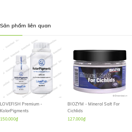
Hồ ổn định:
Dùng 1 ml cho 20 lít nước mỗi tuần 2 lần
Sản phẩm liên quan
LOVEFISH Premium -
BIOZYM - Mineral Salt For
KolorPigments
Cichlids
150.000₫
127.000₫