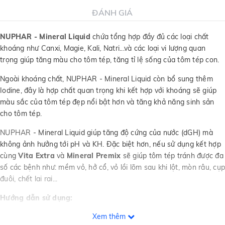
ĐÁNH GIÁ
NUPHAR - Mineral Liquid
chứa tổng hợp đầy đủ các loại chất
khoáng như Canxi, Magie, Kali, Natri...và các loại vi lượng quan
trọng giúp tăng màu cho tôm tép, tăng tỉ lệ sống của tôm tép con.
Ngoài khoáng chất, NUPHAR - Mineral Liquid còn bổ sung thêm
Iodine, đây là hợp chất quan trọng khi kết hợp với khoáng sẽ giúp
màu sắc của tôm tép đẹp nổi bật hơn và tăng khả năng sinh sản
cho tôm tép.
NUPHAR
- Mineral Liquid giúp tăng độ cứng của nước (dGH) mà
không ảnh hưởng tới pH và KH. Đặc biệt hơn, nếu sử dụng kết hợp
cùng
Vita Extra
và
Mineral Premix
sẽ giúp tôm tép tránh được đa
số các bệnh như: mềm vỏ, hở cổ, vỏ lồi lõm sau khi lột, mòn râu, cụp
đuôi, chết lai rai...
Hướng dẫn sử dụng:
Xem thêm
Hồ mới:
Dùng 1 ml cho 15 lít nước mỗi tuần 2 lần.