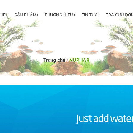
HIỆU
SẢN PHẨM
THƯƠNG HIỆU
TIN TỨC
TRA CỨU ĐƠ
Trang chủ
NUPHAR