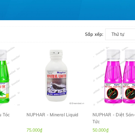
Sắp xếp:
Thứ tự
u Tóc
NUPHAR - Mineral Liquid
NUPHAR - Diệt Sán
Tức
H
XEM NHANH
XEM NHANH
75.000₫
50.000₫