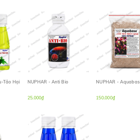
u-Tảo Hại
NUPHAR - Anti Bio
NUPHAR - Aquabas
H
XEM NHANH
XEM NHANH
25.000₫
150.000₫