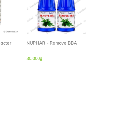
id Bacter
NUPHAR - Remove BBA
H
XEM NHANH
30.000₫