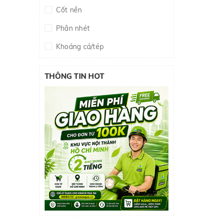
Cốt nền
Phân nhét
Khoáng cá/tép
Thuốc cá/tép
THÔNG TIN HOT
Phân nền
Phân nước
Xử lý nước
Thuốc diệt rêu