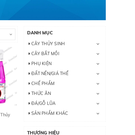
DANH MỤC
CÂY THỦY SINH
CÂY BẮT MỒI
PHỤ KIỆN
ĐẤT NỀN/GIÁ THỂ
CHẾ PHẨM
THỨC ĂN
ĐÁ/GỖ LŨA
SẢN PHẨM KHÁC
-Thủy
THƯƠNG HIỆU