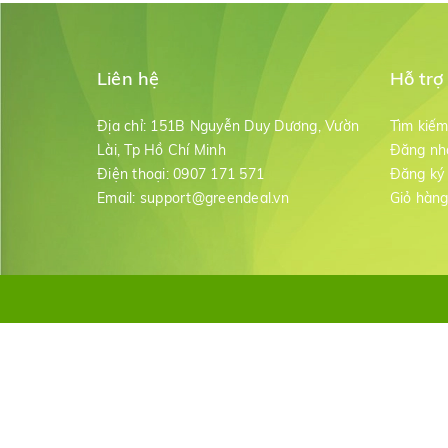
Liên hệ
Hỗ trợ
Địa chỉ:
151B Nguyễn Duy Dương, Vườn
Tìm kiế
Lài, Tp Hồ Chí Minh
Đăng nh
Điện thoại:
0907 171 571
Đăng ký
Email:
support@greendeal.vn
Giỏ hàn