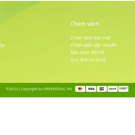
Chính sách
m
Chính sách bảo mật
ập
Chính sách vận chuyển
Bảo hành đổi trả
g
Quy định sử dụng
©2021 | Copyright by GREENDEAL.VN