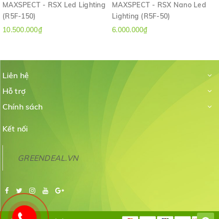
MAXSPECT - RSX Led Lighting
MAXSPECT - RSX Nano Led
(R5F-150)
Lighting (R5F-50)
10.500.000₫
6.000.000₫
Liên hệ
Hỗ trợ
Chính sách
Kết nối
GREENDEAL.VN