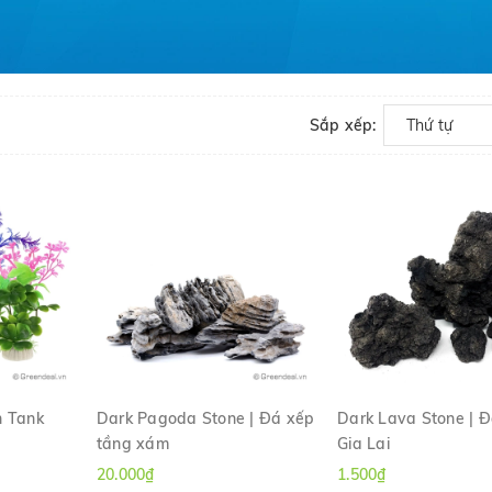
Sắp xếp:
Thứ tự
sh Tank
Dark Pagoda Stone | Đá xếp
Dark Lava Stone | 
tầng xám
Gia Lai
H
XEM NHANH
XEM NHANH
20.000₫
1.500₫