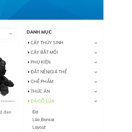
DANH MỤC
CÂY THỦY SINH
CÂY BẮT MỒI
PHỤ KIỆN
ĐẤT NỀN/GIÁ THỂ
CHẾ PHẨM
THỨC ĂN
ĐÁ/GỖ LŨA
Đá
Đá đen
Lũa Bonsai
Layout