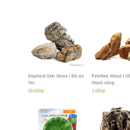
Elephant Skin Stone | Đá da
Petrified Wood | G
Voi
thạch vàng
XEM NHANH
XEM NHAN
20.000₫
2.000₫