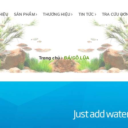
HIỆU
SẢN PHẨM
THƯƠNG HIỆU
TIN TỨC
TRA CỨU ĐƠ
Trang chủ
ĐÁ/GỖ LŨA