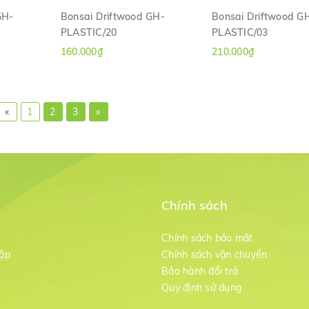
GH-
Bonsai Driftwood GH-
Bonsai Driftwood G
PLASTIC/20
PLASTIC/03
H
XEM NHANH
XEM NHANH
160.000₫
210.000₫
«
1
2
3
»
Chính sách
m
Chính sách bảo mật
ập
Chính sách vận chuyển
Bảo hành đổi trả
g
Quy định sử dụng