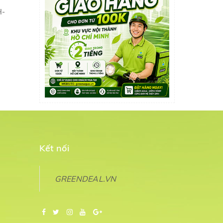
H-
Kết nối
GREENDEAL.VN