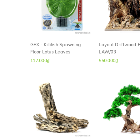
GEX - Killifish Spawning
Layout Driftwood 
Floor Lotus Leaves
LAW/03
XEM NHANH
XEM NHAN
117.000₫
550.000₫