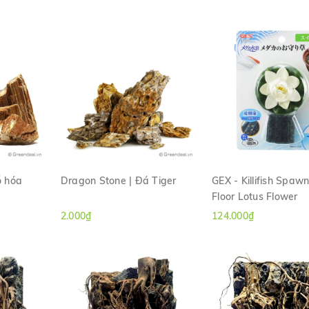
ỗ hóa
Dragon Stone | Đá Tiger
GEX - Killifish Spaw
Floor Lotus Flower
H
XEM NHANH
XEM NHANH
2.000₫
124.000₫