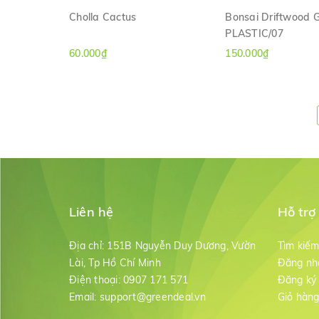
Cholla Cactus
Bonsai Driftwood 
PLASTIC/07
XEM NHANH
XEM NHAN
60.000₫
150.000₫
Liên hệ
Hỗ trợ
Địa chỉ:
151B Nguyễn Duy Dương, Vườn
Tìm kiế
Lài, Tp Hồ Chí Minh
Đăng nh
Điện thoại:
0907 171 571
Đăng ký
Email:
support@greendeal.vn
Giỏ hàn