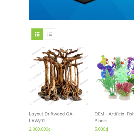
Layout Driftwood GA-
OEM - Artificial Fi
LAW/01
Plants
XEM NHANH
XEM NHAN
2.000.000₫
5.000₫