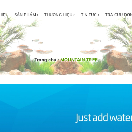
HIỆU
SẢN PHẨM
THƯƠNG HIỆU
TIN TỨC
TRA CỨU ĐƠ
Trang chủ
MOUNTAIN TREE