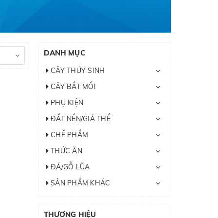
DANH MỤC
CÂY THỦY SINH
CÂY BẮT MỒI
PHỤ KIỆN
ĐẤT NỀN/GIÁ THỂ
CHẾ PHẨM
THỨC ĂN
ĐÁ/GỖ LŨA
SẢN PHẨM KHÁC
THƯƠNG HIỆU