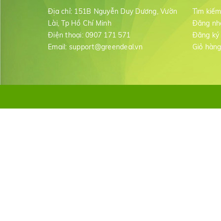
Địa chỉ:
151B Nguyễn Duy Dương, Vườn
Tìm kiế
Lài, Tp Hồ Chí Minh
Đăng nh
Điện thoại:
0907 171 571
Đăng ký
Email:
support@greendeal.vn
Giỏ hàn