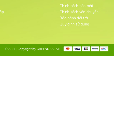
m
Chính sách bảo mật
ập
Chính sách vận chuyển
Bảo hành đổi trả
g
Quy định sử dụng
©2021 | Copyright by GREENDEAL.VN