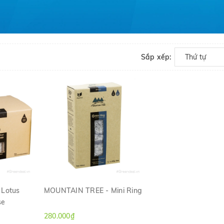
Sắp xếp:
Thứ tự
Lotus
MOUNTAIN TREE - Mini Ring
se
H
XEM NHANH
280.000₫