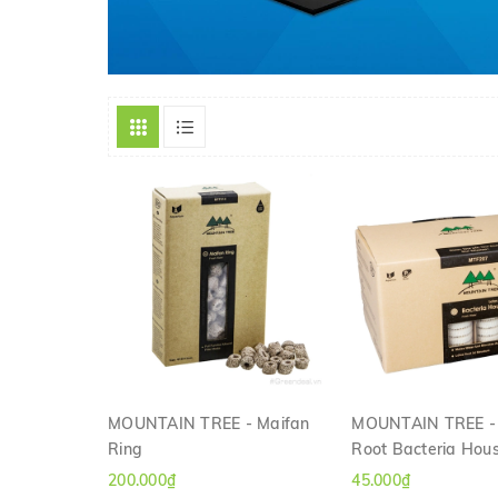
MOUNTAIN TREE - Maifan
MOUNTAIN TREE - 
Ring
Root Bacteria Hou
XEM NHANH
XEM NHAN
200.000₫
45.000₫